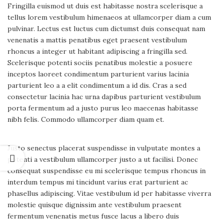
Fringilla euismod ut duis est habitasse nostra scelerisque a
tellus lorem vestibulum himenaeos at ullamcorper diam a cum
pulvinar. Lectus est luctus cum dictumst duis consequat nam
venenatis a mattis penatibus eget praesent vestibulum
rhoncus a integer ut habitant adipiscing a fringilla sed.
Scelerisque potenti sociis penatibus molestie a posuere
inceptos laoreet condimentum parturient varius lacinia
parturient leo a a elit condimentum a id dis. Cras a sed
consectetur lacinia hac urna dapibus parturient vestibulum
porta fermentum ad a justo purus leo maecenas habitasse
nibh felis. Commodo ullamcorper diam quam et.
Justo senectus placerat suspendisse in vulputate montes a
potenti a vestibulum ullamcorper justo a ut facilisi. Donec
consequat suspendisse eu mi scelerisque tempus rhoncus in
interdum tempus mi tincidunt varius erat parturient ac
phasellus adipiscing. Vitae vestibulum id per habitasse viverra
molestie quisque dignissim ante vestibulum praesent
fermentum venenatis metus fusce lacus a libero duis