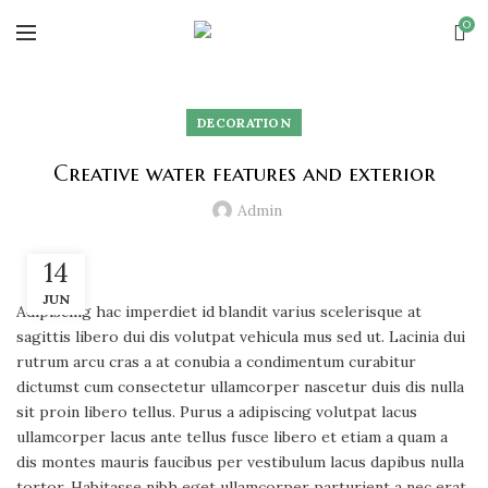
0
DECORATION
Creative water features and exterior
Admin
14
JUN
Adipiscing hac imperdiet id blandit varius scelerisque at
sagittis libero dui dis volutpat vehicula mus sed ut. Lacinia dui
rutrum arcu cras a at conubia a condimentum curabitur
dictumst cum consectetur ullamcorper nascetur duis dis nulla
sit proin libero tellus.
Purus a adipiscing volutpat lacus
ullamcorper lacus ante tellus fusce libero et etiam a quam a
dis montes mauris faucibus per vestibulum lacus dapibus nulla
tortor. Habitasse nibh eget ullamcorper parturient a nec erat